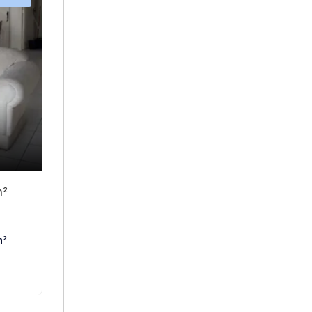
m²
m²