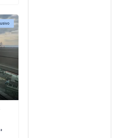
lusivo
²
²