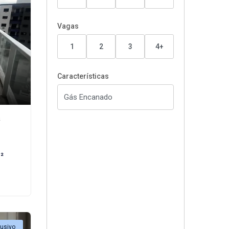
Vagas
1
2
3
4+
Características
²
²
lusivo