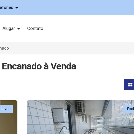
lefones
Alugar
Contato
nado
 Encanado à Venda
Mo
usivo
Exc