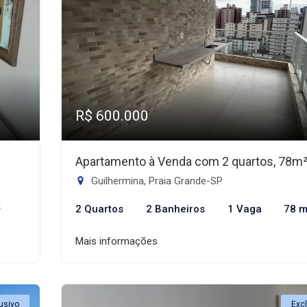
R$ 600.000
Apartamento à Venda com 2 quartos, 78m
Guilhermina, Praia Grande-SP
²
2 Quartos
2 Banheiros
1 Vaga
78 m
Mais informações
usivo
Exc