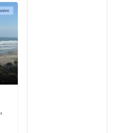
lusivo
²
²