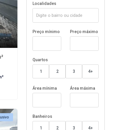
Localidades
Preço mínimo
Preço máximo
m²
Quartos
1
2
3
4+
m²
Área mínima
Área máxima
Banheiros
lusivo
1
2
3
4+