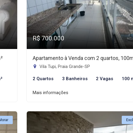
R$ 700.000
m²
Apartamento à Venda com 2 quartos, 100
Vila Tupi, Praia Grande-SP
²
2 Quartos
3 Banheiros
2 Vagas
100 
Mais informações
Morar
Exc