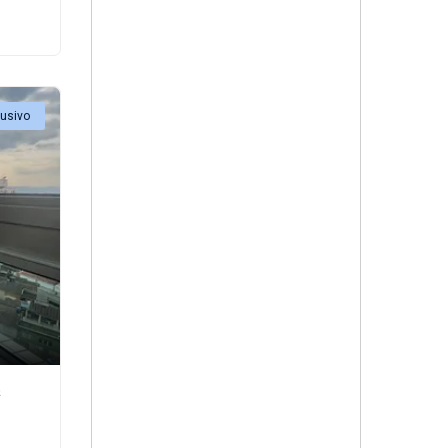
lusivo
²