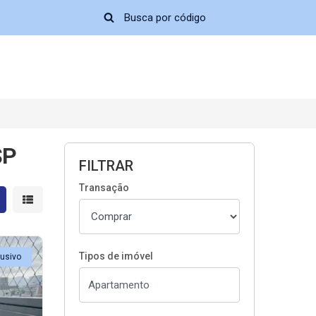
SP
FILTRAR
Transação
strar resultados em grade
Mostrar resultados em lista
Tipos de imóvel
lusivo