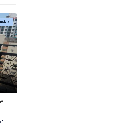
lusivo
m²
m²