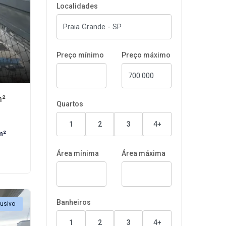
Localidades
Preço mínimo
Preço máximo
m²
Quartos
1
2
3
4+
m²
Área mínima
Área máxima
Banheiros
lusivo
1
2
3
4+