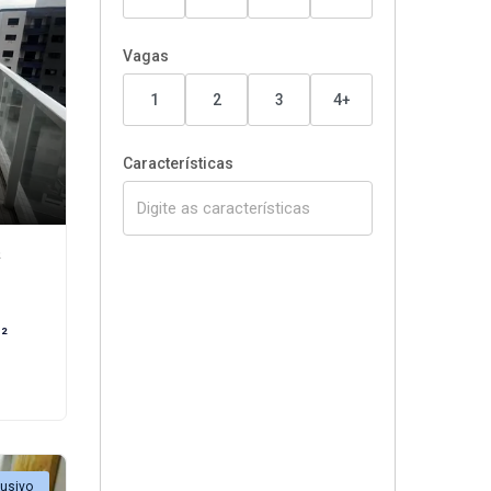
Vagas
1
2
3
4+
Características
²
²
lusivo