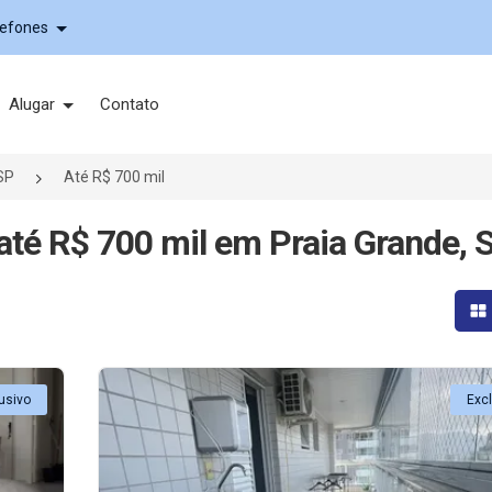
lefones
Alugar
Contato
SP
Até R$ 700 mil
té R$ 700 mil em Praia Grande, 
Mo
usivo
Exc