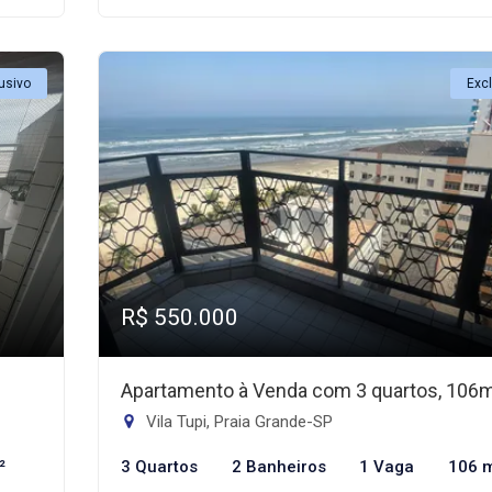
usivo
Exc
R$ 550.000
Apartamento à Venda com 3 quartos, 106
Vila Tupi, Praia Grande-SP
²
3 Quartos
2 Banheiros
1 Vaga
106 