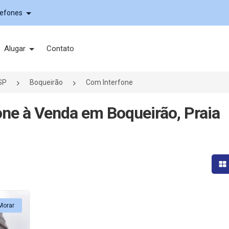
lefones
Alugar
Contato
SP
Boqueirão
Com Interfone
ne à Venda em Boqueirão, Praia
Mo
Morar