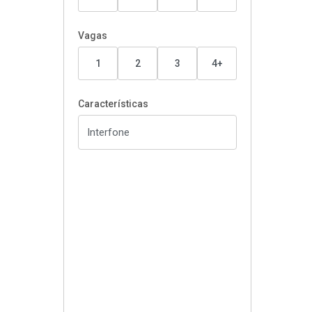
Vagas
1
2
3
4+
Características