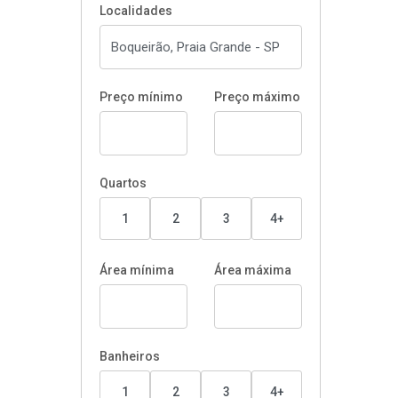
Localidades
Preço mínimo
Preço máximo
Quartos
1
2
3
4+
Área mínima
Área máxima
Banheiros
1
2
3
4+