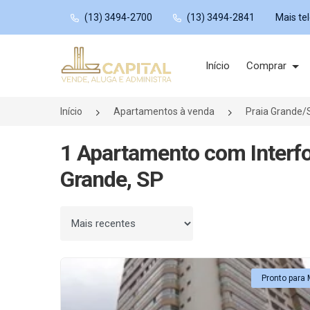
(13) 3494-2700
(13) 3494-2841
Mais te
Página inicial
Início
Comprar
Início
Apartamentos à venda
Praia Grande/
1 Apartamento com Interfo
Grande, SP
Ordenar por
Pronto para 