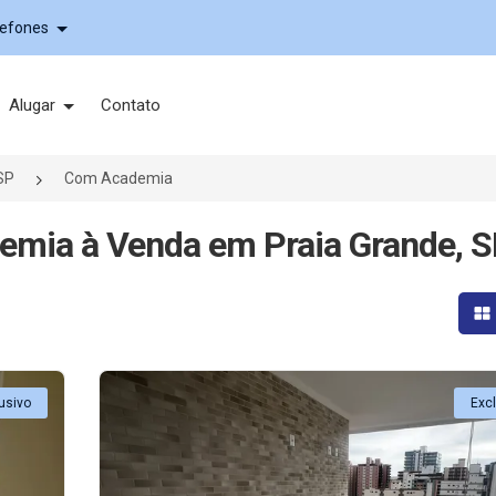
lefones
Alugar
Contato
SP
Com Academia
mia à Venda em Praia Grande, 
Mo
usivo
Exc