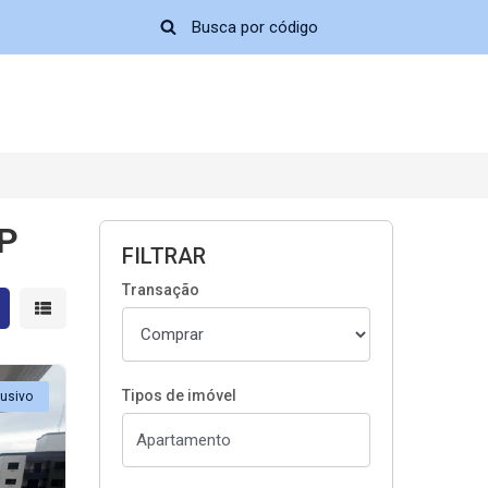
SP
FILTRAR
Transação
strar resultados em grade
Mostrar resultados em lista
Tipos de imóvel
lusivo