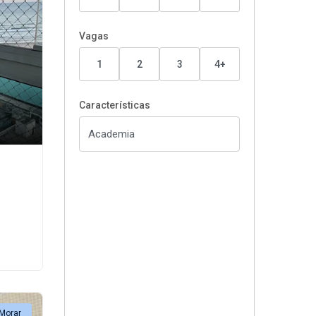
Vagas
1
2
3
4+
Características
 Morar