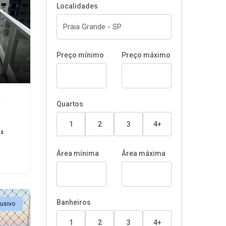
Localidades
Preço mínimo
Preço máximo
²
Quartos
1
2
3
4+
²
Área mínima
Área máxima
Banheiros
lusivo
1
2
3
4+