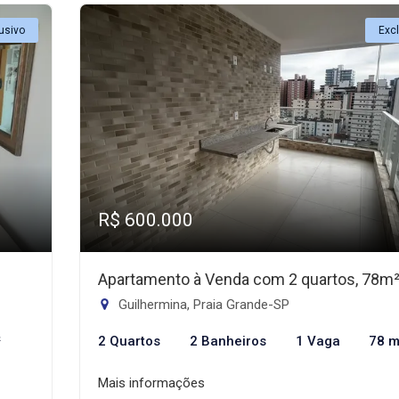
usivo
Exc
R$ 600.000
Apartamento à Venda com 2 quartos, 78m
Guilhermina, Praia Grande-SP
²
2 Quartos
2 Banheiros
1 Vaga
78 m
Mais informações