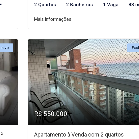
²
2 Quartos
2 Banheiros
1 Vaga
88 m
Mais informações
usivo
Exc
R$ 550.000
m²
Apartamento à Venda com 2 quartos