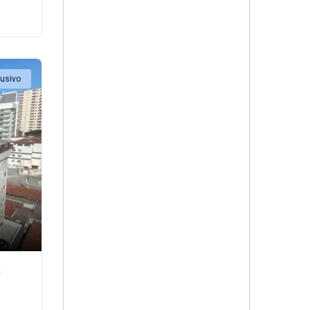
lusivo
²