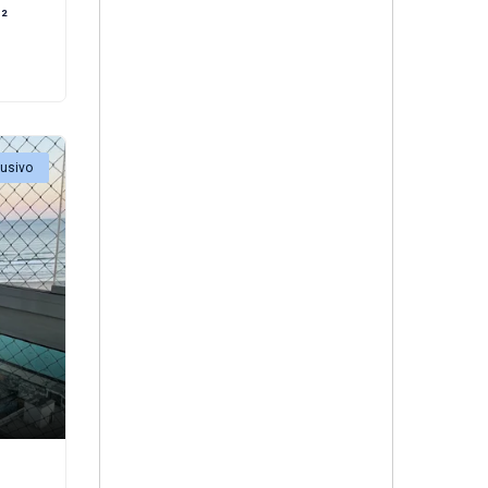
²
lusivo