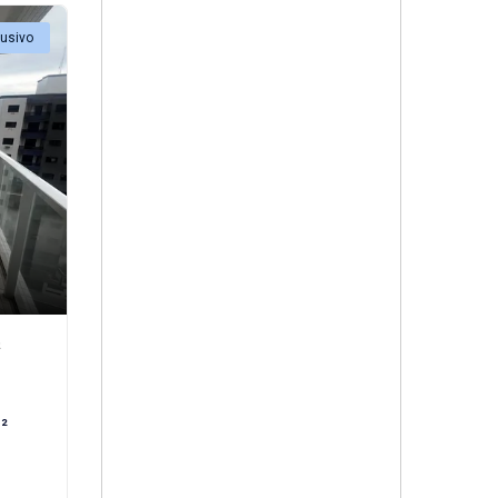
lusivo
²
²