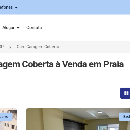
lefones
Alugar
Contato
SP
Com Garagem Coberta
agem Coberta à Venda em Praia
Mo
usivo
Exc