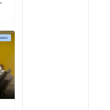
²
lusivo