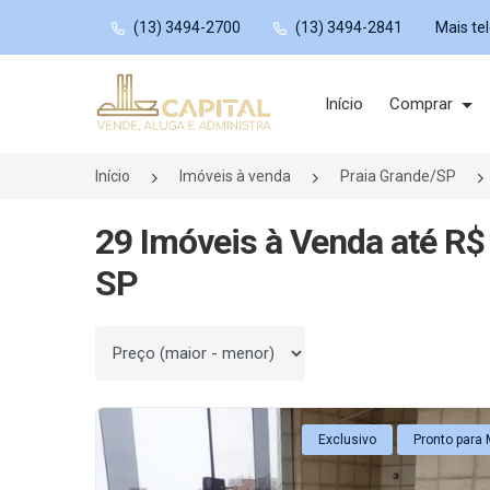
(13) 3494-2700
(13) 3494-2841
Mais te
Página inicial
Início
Comprar
Início
Imóveis à venda
Praia Grande/SP
29 Imóveis à Venda até R$ 
SP
Ordenar por
Exclusivo
Pronto para 