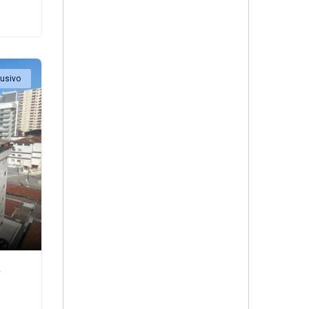
lusivo
²