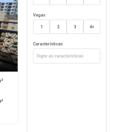
Vagas
1
2
3
4+
Características
m²
m²