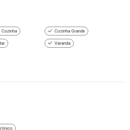
 Cozinha
Cozinha Grande
tar
Varanda
trônico