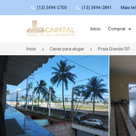
(13) 3494-2700
(13) 3494-2841
Mais te
Página inicial
Início
Comprar
Início
Casas para alugar
Praia Grande/SP
<