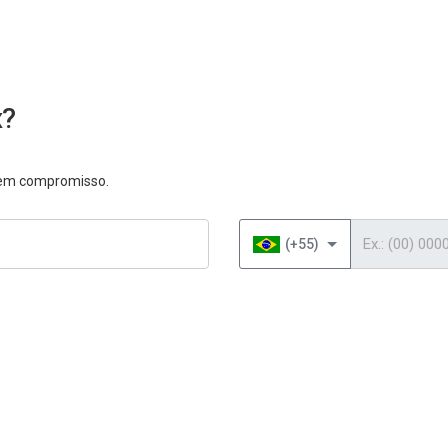
x?
 sem compromisso.
Telefone
(+55)