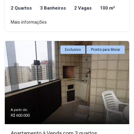
2 Quartos
3 Banheiros
2 Vagas
100 m²
Mais informações
Exclusivo
Pronto para Morar
A partir de:
R$ 600.000
Apartamento à Venda com 3 quartos